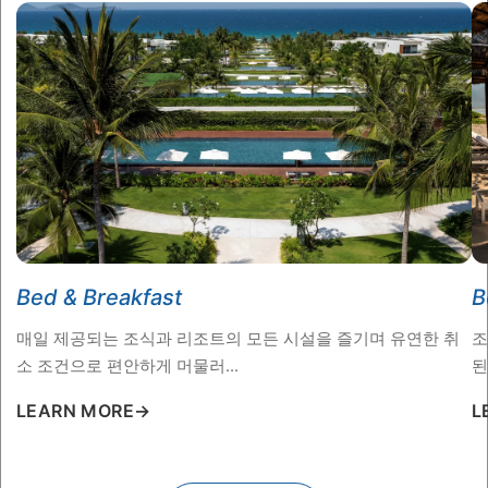
Bed & Breakfast
B
매일 제공되는 조식과 리조트의 모든 시설을 즐기며 유연한 취
조
소 조건으로 편안하게 머물러...
된
LEARN MORE
→
L