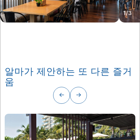
1
/
3
알마가 제안하는 또 다른 즐거
움
←
→