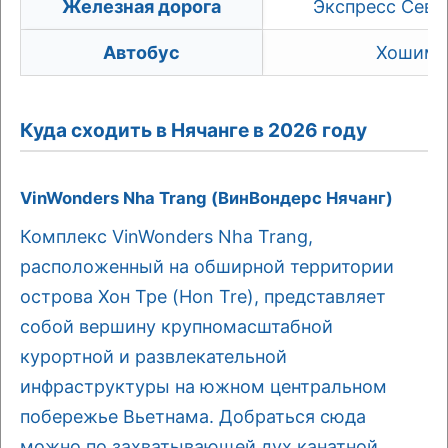
Железная дорога
Экспресс Север
Автобус
Хошимин
Куда сходить в Нячанге в 2026 году
VinWonders Nha Trang (ВинВондерс Нячанг)
Комплекс VinWonders Nha Trang,
расположенный на обширной территории
острова Хон Тре (Hon Tre), представляет
собой вершину крупномасштабной
курортной и развлекательной
инфраструктуры на южном центральном
побережье Вьетнама. Добраться сюда
можно по захватывающей дух канатной