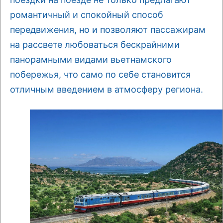
романтичный и спокойный способ
передвижения, но и позволяют пассажирам
на рассвете любоваться бескрайними
панорамными видами вьетнамского
побережья, что само по себе становится
отличным введением в атмосферу региона.