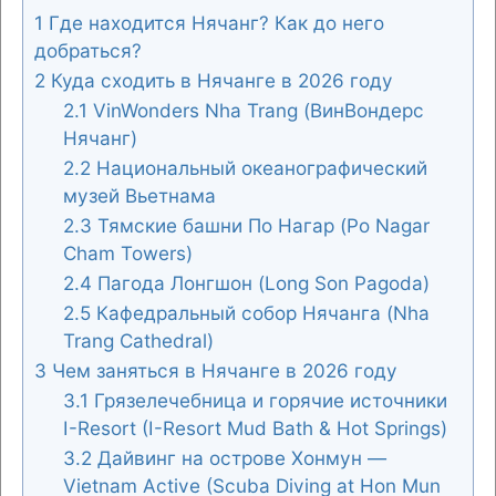
1
Где находится Нячанг? Как до него
добраться?
2
Куда сходить в Нячанге в 2026 году
2.1
VinWonders Nha Trang (ВинВондерс
Нячанг)
2.2
Национальный океанографический
музей Вьетнама
2.3
Тямские башни По Нагар (Po Nagar
Cham Towers)
2.4
Пагода Лонгшон (Long Son Pagoda)
2.5
Кафедральный собор Нячанга (Nha
Trang Cathedral)
3
Чем заняться в Нячанге в 2026 году
3.1
Грязелечебница и горячие источники
I-Resort (I-Resort Mud Bath & Hot Springs)
3.2
Дайвинг на острове Хонмун —
Vietnam Active (Scuba Diving at Hon Mun