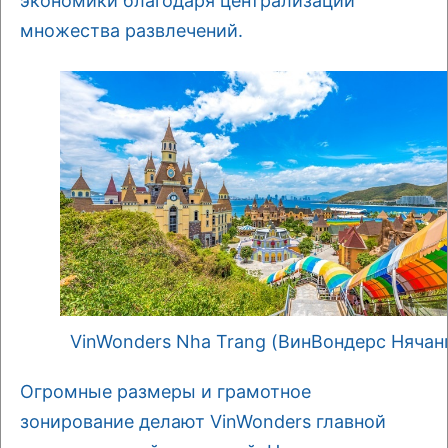
экономики благодаря централизации
множества развлечений.
VinWonders Nha Trang (ВинВондерс Нячан
Огромные размеры и грамотное
зонирование делают VinWonders главной