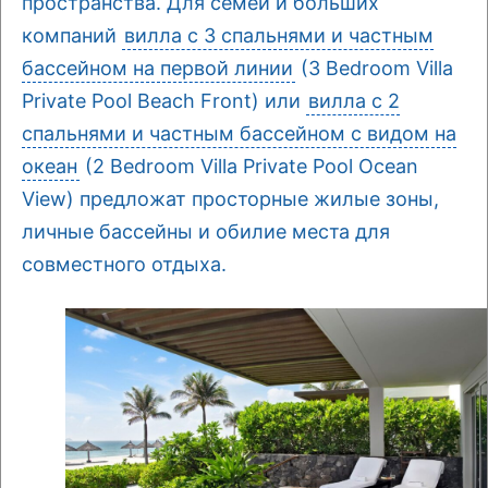
пространства. Для семей и больших
компаний
вилла с 3 спальнями и частным
бассейном на первой линии
(3 Bedroom Villa
Private Pool Beach Front) или
вилла с 2
спальнями и частным бассейном с видом на
океан
(2 Bedroom Villa Private Pool Ocean
View) предложат просторные жилые зоны,
личные бассейны и обилие места для
совместного отдыха.