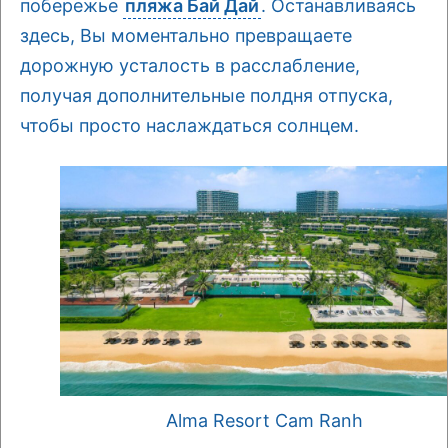
побережье
пляжа Бай Дай
. Останавливаясь
здесь, Вы моментально превращаете
дорожную усталость в расслабление,
получая дополнительные полдня отпуска,
чтобы просто наслаждаться солнцем.
Alma Resort Cam Ranh