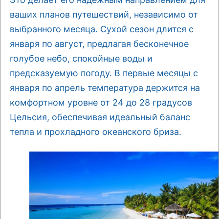
ваших планов путешествий, независимо от
выбранного месяца. Сухой сезон длится с
января по август, предлагая бесконечное
голубое небо, спокойные воды и
предсказуемую погоду. В первые месяцы с
января по апрель температура держится на
комфортном уровне от 24 до 28 градусов
Цельсия, обеспечивая идеальный баланс
тепла и прохладного океанского бриза.