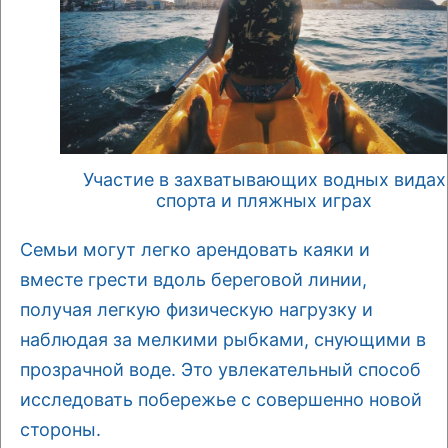
Участие в захватывающих водных видах
спорта и пляжных играх
Семьи могут легко арендовать каяки и
вместе грести вдоль береговой линии,
получая легкую физическую нагрузку и
наблюдая за мелкими рыбками, снующими в
прозрачной воде. Это увлекательный способ
исследовать побережье с совершенно новой
стороны.