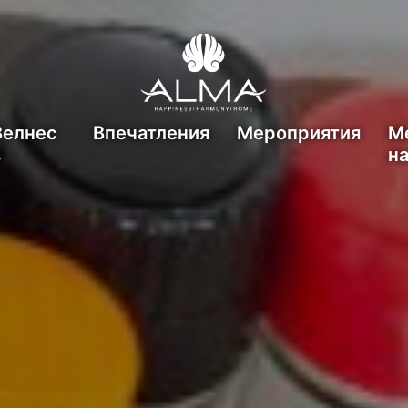
Bелнес
Впечатления
Мероприятия
М
в
н