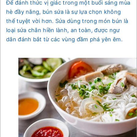
Để đánh thức vị giác trong một buổi sáng mùa
hè đầy nắng, bún sứa là sự lựa chọn không
thể tuyệt vời hơn. Sứa dùng trong món bún là
loại sứa chân hiền lành, an toàn, được ngư
dân đánh bắt từ các vùng đầm phá yên êm.