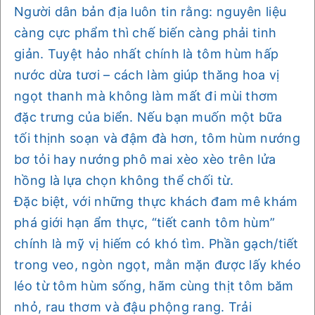
Người dân bản địa luôn tin rằng: nguyên liệu
càng cực phẩm thì chế biến càng phải tinh
giản. Tuyệt hảo nhất chính là tôm hùm hấp
nước dừa tươi – cách làm giúp thăng hoa vị
ngọt thanh mà không làm mất đi mùi thơm
đặc trưng của biển. Nếu bạn muốn một bữa
tối thịnh soạn và đậm đà hơn, tôm hùm nướng
bơ tỏi hay nướng phô mai xèo xèo trên lửa
hồng là lựa chọn không thể chối từ.
Đặc biệt, với những thực khách đam mê khám
phá giới hạn ẩm thực, “tiết canh tôm hùm”
chính là mỹ vị hiếm có khó tìm. Phần gạch/tiết
trong veo, ngòn ngọt, mằn mặn được lấy khéo
léo từ tôm hùm sống, hãm cùng thịt tôm băm
nhỏ, rau thơm và đậu phộng rang. Trải