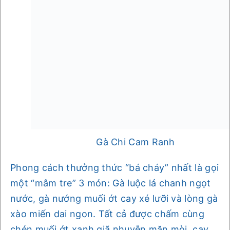
Gà Chi Cam Ranh
Phong cách thưởng thức “bá cháy” nhất là gọi
một “mâm tre” 3 món: Gà luộc lá chanh ngọt
nước, gà nướng muối ớt cay xé lưỡi và lòng gà
xào miến dai ngon. Tất cả được chấm cùng
chén muối ớt xanh giã nhuyễn mặn mòi, cay