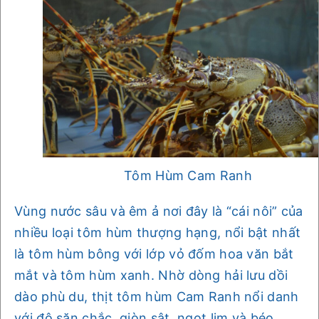
Tôm Hùm Cam Ranh
Vùng nước sâu và êm ả nơi đây là “cái nôi” của
nhiều loại tôm hùm thượng hạng, nổi bật nhất
là tôm hùm bông với lớp vỏ đốm hoa văn bắt
mắt và tôm hùm xanh. Nhờ dòng hải lưu dồi
dào phù du, thịt tôm hùm Cam Ranh nổi danh
với độ săn chắc, giòn sật, ngọt lịm và béo