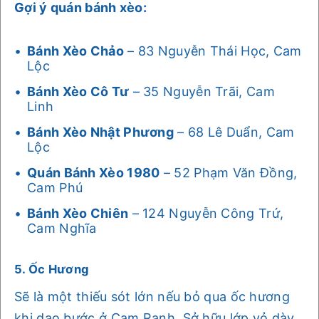
Gợi ý quán bánh xèo:
Bánh Xèo Chảo
– 83 Nguyễn Thái Học, Cam
Lộc
Bánh Xèo Cô Tư
– 35 Nguyễn Trãi, Cam
Linh
Bánh Xèo Nhật Phương
– 68 Lê Duẩn, Cam
Lộc
Quán Bánh Xèo 1980
– 52 Phạm Văn Đồng,
Cam Phú
Bánh Xèo Chiên
– 124 Nguyễn Công Trứ,
Cam Nghĩa
5. Ốc Hương
Sẽ là một thiếu sót lớn nếu bỏ qua ốc hương
khi dạo bước ở Cam Ranh. Sở hữu lớp vỏ dày