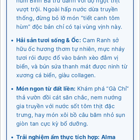
hùm Bình Ba trứ danh với độ ngọt thịt
vượt trội. Ngoài hấp nước dừa truyền
thống, đừng bỏ lỡ món “tiết canh tôm
hùm” độc bản chỉ có tại vùng vịnh này.
Hải sản tươi sống & Ốc:
Cam Ranh sở
hữu ốc hương thơm tự nhiên, mực nháy
tươi rói được đổ vào bánh xèo đẫm vị
biển, và bún sứa thanh mát được ninh từ
xương cá biển, giàu collagen.
Món ngon từ đất liền:
Khám phá “Gà Chỉ”
thả vườn đồi cát săn chắc, nem nướng
gia truyền với nước sốt tôm thịt đặc
trưng, hay món xôi bồ câu băm nhỏ sụn
giòn tan cực kỳ bổ dưỡng.
Trải nghiệm ẩm thực tích hợp:
Alma