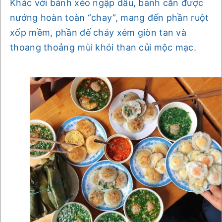
Khác với bánh xèo ngập dầu, bánh căn được
nướng hoàn toàn “chay”, mang đến phần ruột
xốp mềm, phần đế cháy xém giòn tan và
thoang thoảng mùi khói than củi mộc mạc.