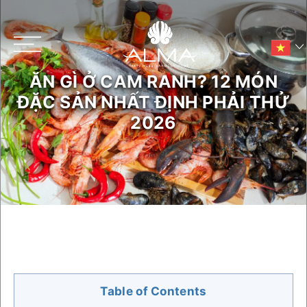
ĂN GÌ Ở CAM RANH? 12 MÓN
Main menu
ĐẶC SẢN NHẤT ĐỊNH PHẢI THỬ
2026
THEO DÕI CHÚNG TÔI
Table of Contents