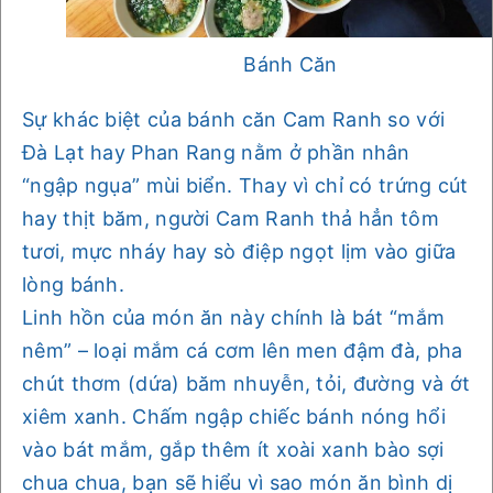
Bánh Căn
Sự khác biệt của bánh căn Cam Ranh so với
Đà Lạt hay Phan Rang nằm ở phần nhân
“ngập ngụa” mùi biển. Thay vì chỉ có trứng cút
hay thịt băm, người Cam Ranh thả hẳn tôm
tươi, mực nháy hay sò điệp ngọt lịm vào giữa
lòng bánh.
Linh hồn của món ăn này chính là bát “mắm
nêm” – loại mắm cá cơm lên men đậm đà, pha
chút thơm (dứa) băm nhuyễn, tỏi, đường và ớt
xiêm xanh. Chấm ngập chiếc bánh nóng hổi
vào bát mắm, gắp thêm ít xoài xanh bào sợi
chua chua, bạn sẽ hiểu vì sao món ăn bình dị