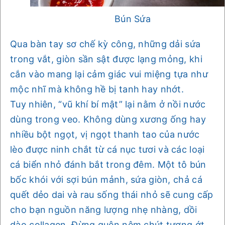
Bún Sứa
Qua bàn tay sơ chế kỳ công, những dải sứa
trong vắt, giòn sần sật được lạng mỏng, khi
cắn vào mang lại cảm giác vui miệng tựa như
mộc nhĩ mà không hề bị tanh hay nhớt.
Tuy nhiên, “vũ khí bí mật” lại nằm ở nồi nước
dùng trong veo. Không dùng xương ống hay
nhiều bột ngọt, vị ngọt thanh tao của nước
lèo được ninh chắt từ cá nục tươi và các loại
cá biển nhỏ đánh bắt trong đêm. Một tô bún
bốc khói với sợi bún mảnh, sứa giòn, chả cá
quết dẻo dai và rau sống thái nhỏ sẽ cung cấp
cho bạn nguồn năng lượng nhẹ nhàng, dồi
dào collagen. Đừng quên nêm chút tương ớt