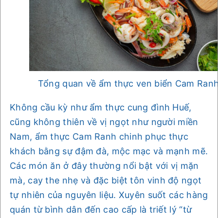
Tổng quan về ẩm thực ven biển Cam Ran
Không cầu kỳ như ẩm thực cung đình Huế,
cũng không thiên về vị ngọt như người miền
Nam, ẩm thực Cam Ranh chinh phục thực
khách bằng sự đậm đà, mộc mạc và mạnh mẽ.
Các món ăn ở đây thường nổi bật với vị mặn
mà, cay the nhẹ và đặc biệt tôn vinh độ ngọt
tự nhiên của nguyên liệu. Xuyên suốt các hàng
quán từ bình dân đến cao cấp là triết lý “từ