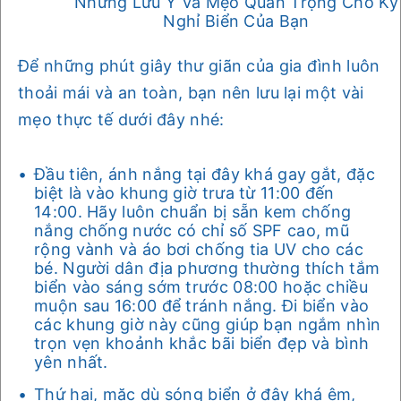
Những Lưu Ý Và Mẹo Quan Trọng Cho Kỳ
Nghỉ Biển Của Bạn
Để những phút giây thư giãn của gia đình luôn
thoải mái và an toàn, bạn nên lưu lại một vài
mẹo thực tế dưới đây nhé:
Đầu tiên, ánh nắng tại đây khá gay gắt, đặc
biệt là vào khung giờ trưa từ 11:00 đến
14:00. Hãy luôn chuẩn bị sẵn kem chống
nắng chống nước có chỉ số SPF cao, mũ
rộng vành và áo bơi chống tia UV cho các
bé. Người dân địa phương thường thích tắm
biển vào sáng sớm trước 08:00 hoặc chiều
muộn sau 16:00 để tránh nắng. Đi biển vào
các khung giờ này cũng giúp bạn ngắm nhìn
trọn vẹn khoảnh khắc bãi biển đẹp và bình
yên nhất.
Thứ hai, mặc dù sóng biển ở đây khá êm,