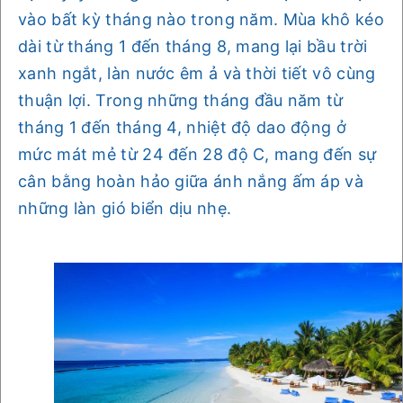
vào bất kỳ tháng nào trong năm. Mùa khô kéo
dài từ tháng 1 đến tháng 8, mang lại bầu trời
xanh ngắt, làn nước êm ả và thời tiết vô cùng
thuận lợi. Trong những tháng đầu năm từ
tháng 1 đến tháng 4, nhiệt độ dao động ở
mức mát mẻ từ 24 đến 28 độ C, mang đến sự
cân bằng hoàn hảo giữa ánh nắng ấm áp và
những làn gió biển dịu nhẹ.