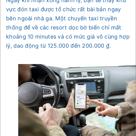
Ngay khi nhận xong hành lý, bạn sẽ thấy khu
vực đón taxi được tổ chức rất bài bản ngay
bên ngoài nhà ga. Một chuyến taxi truyền
thống để về các resort dọc bờ biển chỉ mất
khoảng 10 minutes và có mức giá vô cùng hợp
lý, dao động từ 125.000 đến 200.000 ₫.