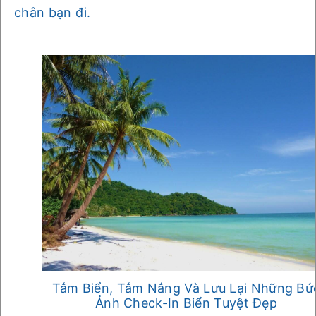
chân bạn đi.
Tắm Biển, Tắm Nắng Và Lưu Lại Những Bứ
Ảnh Check-In Biển Tuyệt Đẹp