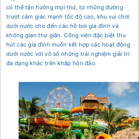
có thể tận hưởng mọi thứ, từ những đường
trượt cảm giác mạnh tốc độ cao, khu vui chơi
dưới nước cho đến các hồ bơi gia đình và
không gian thư giãn. Công viên đặc biệt thu
hút các gia đình muốn kết hợp các hoạt động
dưới nước với vô số những trải nghiệm giải trí
đa dạng khác trên khắp hòn đảo.