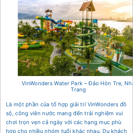
VinWonders Water Park – Đảo Hòn Tre, Nh
Trang
Là một phần của tổ hợp giải trí VinWonders đồ
sộ, công viên nước mang đến trải nghiệm vui
chơi trọn vẹn cả ngày với các hạng mục phù
hợp cho nhiều nhóm tuổi khác nhau. Du khách