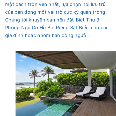
một cách trọn vẹn nhất, lựa chọn nơi lưu trú
của bạn đóng một vai trò cực kỳ quan trọng.
Chúng tôi khuyên bạn nên đặt
Biệt Thự 3
Phòng Ngủ Có Hồ Bơi Riêng Sát Biển
cho các
gia đình hoặc nhóm bạn đông người.