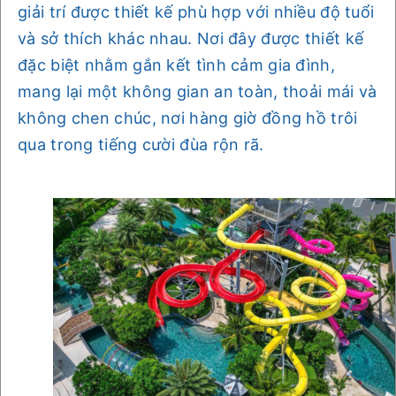
giải trí được thiết kế phù hợp với nhiều độ tuổi
và sở thích khác nhau. Nơi đây được thiết kế
đặc biệt nhằm gắn kết tình cảm gia đình,
mang lại một không gian an toàn, thoải mái và
không chen chúc, nơi hàng giờ đồng hồ trôi
qua trong tiếng cười đùa rộn rã.