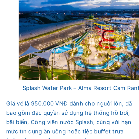
Splash Water Park – Alma Resort Cam Ran
Giá vé là 950.000 VNĐ dành cho người lớn, đã
bao gồm đặc quyền sử dụng hệ thống hồ bơi,
bãi biển, Công viên nước Splash, cùng với hạn
mức tín dụng ăn uống hoặc tiệc buffet trưa